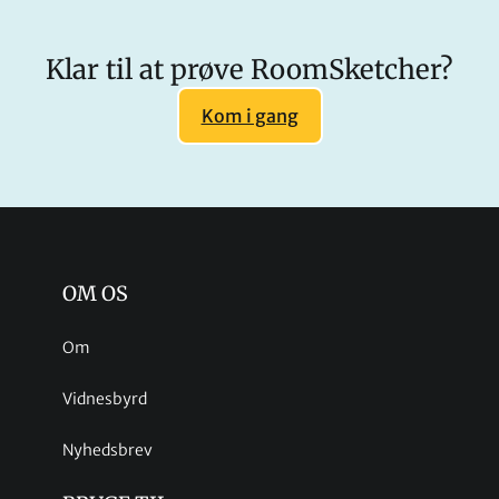
Klar til at prøve RoomSketcher?
Kom i gang
OM OS
Om
Vidnesbyrd
Nyhedsbrev