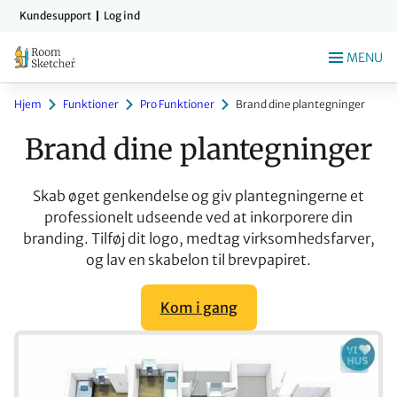
Gå
Kundesupport
Log ind
til
indholdet
MENU
Hjem
Funktioner
Pro Funktioner
Brand dine plantegninger
Brand dine plantegninger
Skab øget genkendelse og giv plantegningerne et
professionelt udseende ved at inkorporere din
branding. Tilføj dit logo, medtag virksomhedsfarver,
og lav en skabelon til brevpapiret.
Kom i gang