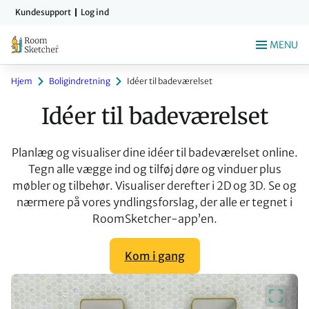
Gå
Kundesupport
Log ind
til
indholdet
MENU
Hjem
Boligindretning
Idéer til badeværelset
Idéer til badeværelset
Planlæg og visualiser dine idéer til badeværelset online.
Tegn alle vægge ind og tilføj døre og vinduer plus
møbler og tilbehør. Visualiser derefter i 2D og 3D. Se og
nærmere på vores yndlingsforslag, der alle er tegnet i
RoomSketcher-app’en.
Kom i gang