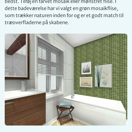
bedst. Tilføj en farvet mosaik eller mønstret flise. I
dette badeværelse har vi valgt en grøn mosaikflise,
som trækker naturen inden for og er et godt match til
træoverfladerne på skabene.