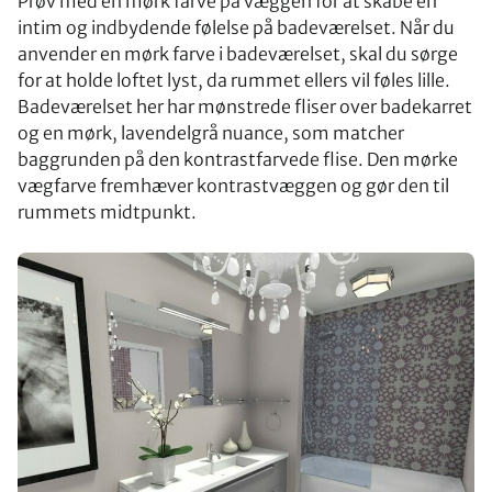
Prøv med en mørk farve på væggen for at skabe en
intim og indbydende følelse på badeværelset. Når du
anvender en mørk farve i badeværelset, skal du sørge
for at holde loftet lyst, da rummet ellers vil føles lille.
Badeværelset her har mønstrede fliser over badekarret
og en mørk, lavendelgrå nuance, som matcher
baggrunden på den kontrastfarvede flise. Den mørke
vægfarve fremhæver kontrastvæggen og gør den til
rummets midtpunkt.