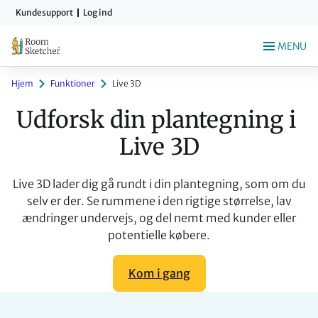
Gå
Kundesupport
Log ind
til
indholdet
MENU
Hjem
Funktioner
Live 3D
Udforsk din plantegning i 
Live 3D
Live 3D lader dig gå rundt i din plantegning, som om du
selv er der. Se rummene i den rigtige størrelse, lav
ændringer undervejs, og del nemt med kunder eller
potentielle købere.
Kom i gang