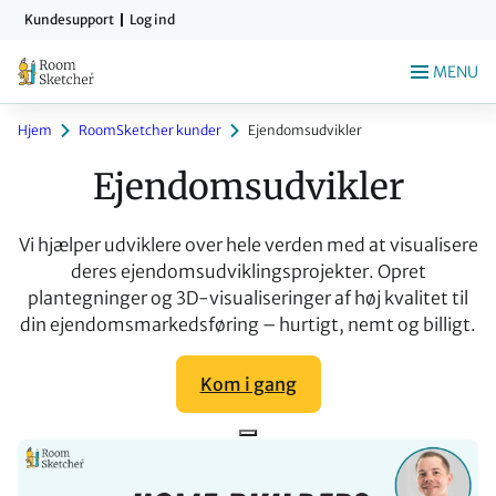
Gå
Kundesupport
Log ind
til
indholdet
MENU
Hjem
RoomSketcher kunder
Ejendomsudvikler
Ejendomsudvikler
Vi hjælper udviklere over hele verden med at visualisere
deres ejendomsudviklingsprojekter. Opret
plantegninger og 3D-visualiseringer af høj kvalitet til
din ejendomsmarkedsføring – hurtigt, nemt og billigt.
Kom i gang