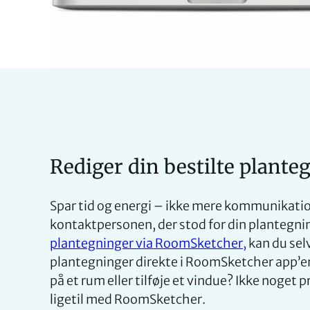
Rediger din bestilte plante
Spar tid og energi – ikke mere kommunikati
kontaktpersonen, der stod for din plantegni
plantegninger via RoomSketcher,
kan du selv
plantegninger direkte i RoomSketcher app’en
på et rum eller tilføje et vindue? Ikke noget 
ligetil med RoomSketcher.