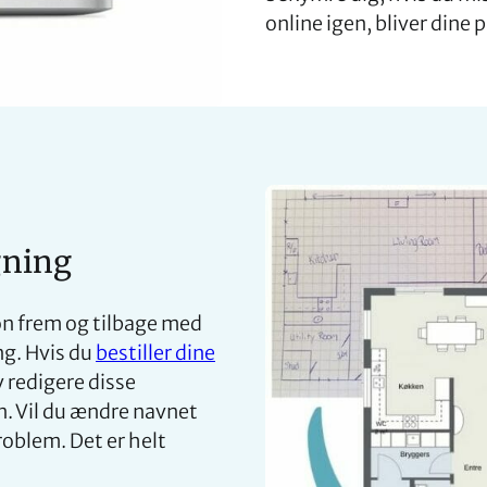
online igen, bliver dine
gning
on frem og tilbage med
ng. Hvis du
bestiller dine
 redigere disse
. Vil du ændre navnet
problem. Det er helt