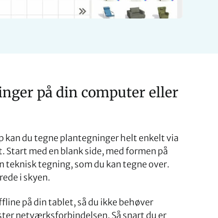
nger på din computer eller
kan du tegne plantegninger helt enkelt via
t. Start med en blank side, med formen på
n teknisk tegning, som du kan tegne over.
grede i skyen.
fline på din tablet, så du ikke behøver
ster netværksforbindelsen. Så snart du er