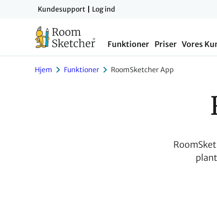
Gå
Kundesupport
Log ind
til
indholdet
Funktioner
Priser
Vores Ku
Hjem
Funktioner
RoomSketcher App
RoomSketch
plant