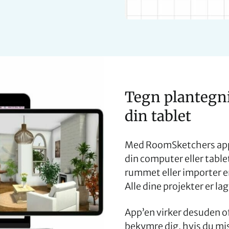
Tegn plantegni
din tablet
Med RoomSketchers app 
din computer eller table
rummet eller importer e
Alle dine projekter er la
App’en virker desuden of
bekymre dig, hvis du mi