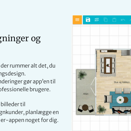
gninger og
der rummer alt det, du
ingsdesign.
nderinger gør app’en til
ofessionelle brugere.
illeder til
gnkunder, planlægge en
r-appen noget for dig.