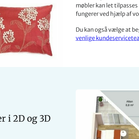
møbler kan let tilpasses 
fungerer ved hjælp af v
Du kan også vælge at b
venlige kundeservicete
r i 2D og 3D