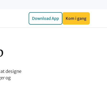
Download App
Kom i gang
p
 at designe
ger og