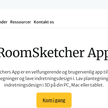
nder
Ressourcer
Kontakt os
RoomSketcher Ap
ers App er en velfungerende og brugervenlig app til
egninger og lave indretningsdesign i. Lav plantegnin
indretningsdesign i 3D på din PC, Mac eller tablet.
Kom i gang