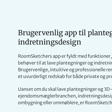
Brugervenlig app til plante
indretningsdesign
RoomSketchers app er fyldt med funktioner, 
behøver til at lave plantegninger og indretn
Brugervenlige, intuitive og professionelle re
et uvurderligt redskab for både private og pr
Uanset om du skal lave plantegninger og 3D-b
ejendomsmæglerbranchen, indretningsdesi
ombygning eller ommøblere, er RoomSketche