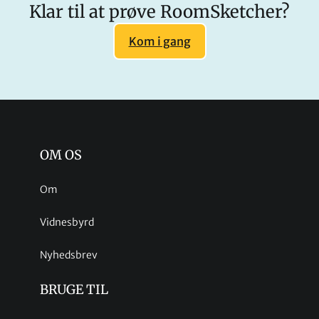
Klar til at prøve RoomSketcher?
Kom i gang
OM OS
Om
Vidnesbyrd
Nyhedsbrev
BRUGE TIL