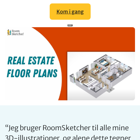
Kom i gang
“
Jeg bruger RoomSketcher til alle mine
3D-illustrationer, og alene dette tegner