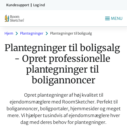
Gå
Kundesupport
Log ind
til
indholdet
MENU
Hjem
Plantegninger
Plantegninger til boligsalg
Plantegninger til boligsalg  
- Opret professionelle 
plantegninger til 
boligannoncer
Opret plantegninger af høj kvalitet til
ejendomsmæglere med RoomSketcher. Perfekt til
boligannoncer, boligportaler, hjemmesider og meget
mere. Vi hjælper tusindvis af ejendomsmæglere hver
dag med deres behov for plantegninger.