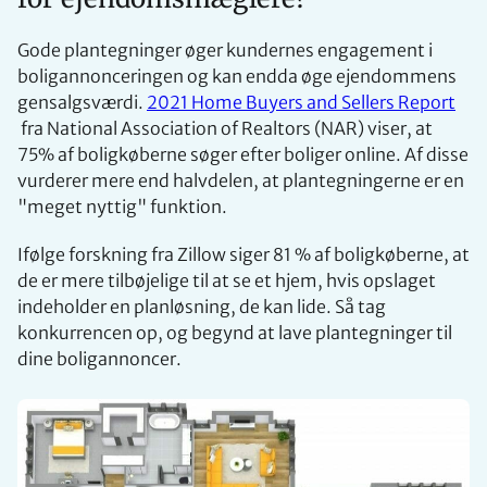
Gode plantegninger øger kundernes engagement i
boligannonceringen og kan endda øge ejendommens
gensalgsværdi.
2021 Home Buyers and Sellers Report
fra National Association of Realtors (NAR) viser, at
75% af boligkøberne søger efter boliger online. Af disse
vurderer mere end halvdelen, at plantegningerne er en
"meget nyttig" funktion.
Ifølge forskning fra Zillow siger 81 % af boligkøberne, at
de er mere tilbøjelige til at se et hjem, hvis opslaget
indeholder en planløsning, de kan lide. Så tag
konkurrencen op, og begynd at lave plantegninger til
dine boligannoncer.