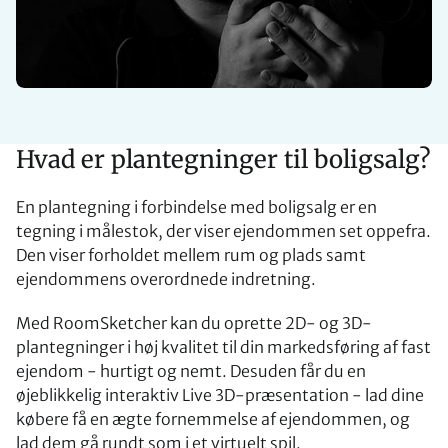
Hvad er plantegninger til boligsalg?
En plantegning i forbindelse med boligsalg er en
tegning i målestok, der viser ejendommen set oppefra.
Den viser forholdet mellem rum og plads samt
ejendommens overordnede indretning.
Med RoomSketcher kan du oprette 2D- og 3D-
plantegninger i høj kvalitet til din markedsføring af fast
ejendom - hurtigt og nemt. Desuden får du en
øjeblikkelig interaktiv Live 3D-præsentation - lad dine
købere få en ægte fornemmelse af ejendommen, og
lad dem gå rundt som i et virtuelt spil.